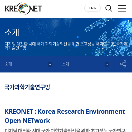
KREONET
LISH
ENG
검색
모바
소개
디지털 대전환 시대 국가 과학기술혁신을 위한 초고성능 국가연구망, 국가과
학기술연구망
소개
소개
공유
국가과학기술연구망
KREONET : Korea Research Environment
Open NETwork
디지털 대전환 시대 국가 과학기술혁신을 위한 초고성능 국가연구