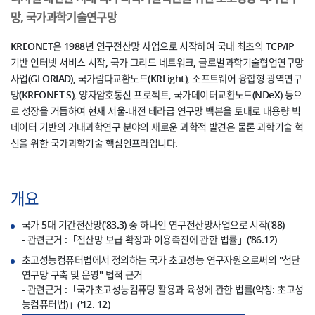
망, 국가과학기술연구망
KREONET은 1988년 연구전산망 사업으로 시작하여 국내 최초의 TCP/IP
기반 인터넷 서비스 시작, 국가 그리드 네트워크, 글로벌과학기술협업연구망
사업(GLORIAD), 국가람다교환노드(KRLight), 소프트웨어 융합형 광역연구
망(KREONET-S), 양자암호통신 프로젝트, 국가데이터교환노드(NDeX) 등으
로 성장을 거듭하여 현재 서울-대전 테라급 연구망 백본을 토대로 대용량 빅
데이터 기반의 거대과학연구 분야의 새로운 과학적 발견은 물론 과학기술 혁
신을 위한 국가과학기술 핵심인프라입니다.
개요
국가 5대 기간전산망('83.3) 중 하나인 연구전산망사업으로 시작('88)
- 관련근거 :「전산망 보급 확장과 이용촉진에 관한 법률」('86.12)
초고성능컴퓨터법에서 정의하는 국가 초고성능 연구자원으로써의 "첨단
연구망 구축 및 운영" 법적 근거
- 관련근거 :「국가초고성능컴퓨팅 활용과 육성에 관한 법률(약칭: 초고성
능컴퓨터법)」('12. 12)