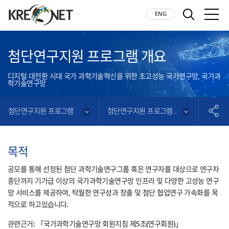
KREONET
LISH
ENG
검색
모바
첨단연구지원 프로그램 개요
디지털 대전환 시대 국가 과학기술혁신을 위한 초고성능 국가연구망, 국가과
학기술연구망
첨단연구지원 프로그램
첨단연구지원 프로그램 개요
공유
목적
공모를 통해 선정된 첨단 과학기술연구그룹 혹은 연구자를 대상으로 연구자
종단까지 기가급 이상의 국가과학기술연구망 인프라 및 다양한 고성능 연구
망 서비스를 제공하여, 탁월한 연구성과 창출 및 첨단 협업연구 가속화를 목
적으로 하고있습니다.
관련근거: 「국가과학기술연구망 회원지침 제5조(연구회원)」