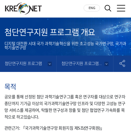
KREONET
LISH
ENG
검색
모바
첨단연구지원 프로그램 개요
디지털 대전환 시대 국가 과학기술혁신을 위한 초고성능 국가연구망, 국가과
학기술연구망
첨단연구지원 프로그램
첨단연구지원 프로그램 개요
공유
목적
공모를 통해 선정된 첨단 과학기술연구그룹 혹은 연구자를 대상으로 연구자
종단까지 기가급 이상의 국가과학기술연구망 인프라 및 다양한 고성능 연구
망 서비스를 제공하여, 탁월한 연구성과 창출 및 첨단 협업연구 가속화를 목
적으로 하고있습니다.
관련근거: 「국가과학기술연구망 회원지침 제5조(연구회원)」